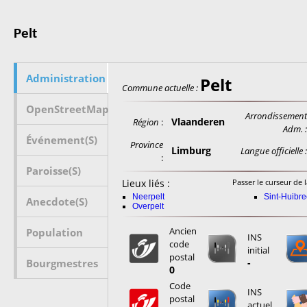
Pelt
Administration
Pelt
Commune actuelle :
OpenStreetMap
Arrondissemen
Vlaanderen
Région
:
Adm. 
Événement(s)
Province
Limburg
Langue officielle 
:
Paroisse(s)
Lieux liés :
Passer le curseur de l
Neerpelt
Sint-Huibre
Anecdote(s)
Overpelt
Ancien
Population
INS
code
initial
postal
Bourgmestres
-
0
Code
INS
postal
actuel