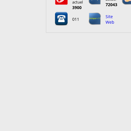
actuel
72043
3900
Site
011
Web